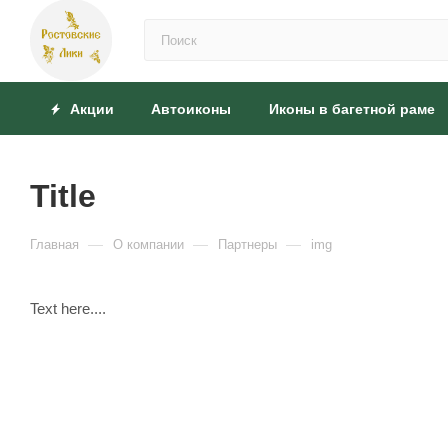
Акции
Автоиконы
Иконы в багетной раме
Title
—
—
—
Главная
О компании
Партнеры
img
Text here....