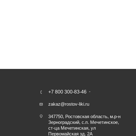
+7 800 300-83-46
zakaz@rostov-liki.ru
347750, Ростовская область, м.р-н
Зерноградский, с.п. Мечетинское,
ст-ца Мечетинская, ул
Первомайская зд. 2А