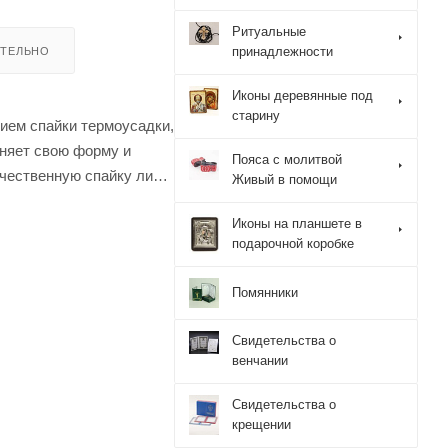
Ритуальные
принадлежности
ТЕЛЬНО
Иконы деревянные под
старину
нием спайки термоусадки,
аняет свою форму и
Пояса с молитвой
ачественную спайку лика.
Живый в помощи
ять многие поколения.
Иконы на планшете в
и будет передавать
подарочной коробке
Помянники
Свидетельства о
венчании
Свидетельства о
крещении