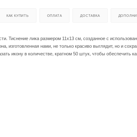
КАК КУПИТЬ
ОПЛАТА
ДОСТАВКА
ДОПОЛНИ
ти. Тиснение лика размером 11х13 см, созданное с использова
на, изготовленная нами, не только красиво выглядит, но и сохр
зать икону в количестве, кратном 50 штук, чтобы обеспечить к
чтобы воссоздать образ, который будет восхищать и вдохновл
рены, что наша икона станет нерушимой стеной в вашей жизни 