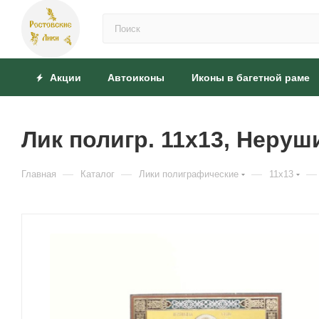
Акции
Автоиконы
Иконы в багетной раме
Лик полигр. 11х13, Неруш
—
—
—
—
Главная
Каталог
Лики полиграфические
11х13