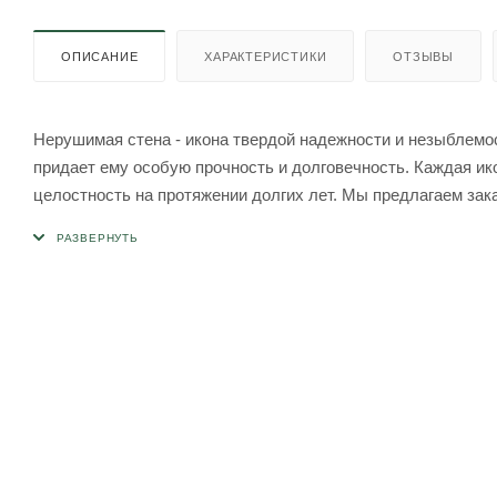
ОПИСАНИЕ
ХАРАКТЕРИСТИКИ
ОТЗЫВЫ
Нерушимая стена - икона твердой надежности и незыблемос
придает ему особую прочность и долговечность. Каждая ико
целостность на протяжении долгих лет. Мы предлагаем зака
Наша команда профессионалов заботится о каждой детали, 
Выбирая нас, вы выбираете надежность и качество. Мы уве
духовное благо всем, кто прикоснется к ней.