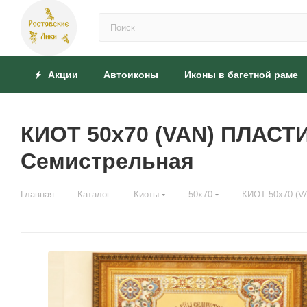
Акции
Автоиконы
Иконы в багетной раме
КИОТ 50x70 (VAN) ПЛАСТ
Семистрельная
—
—
—
—
Главная
Каталог
Киоты
50x70
КИОТ 50x70 (V