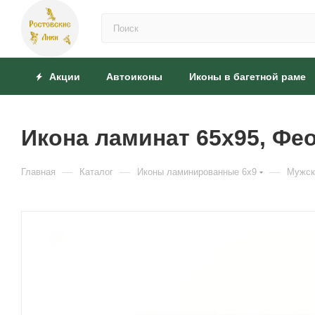
Акции
Автоиконы
Иконы в багетной раме
Икона ламинат 65x95, Фе
—
—
—
Главная
Каталог
Иконы ламинированные 6x9
Мужск