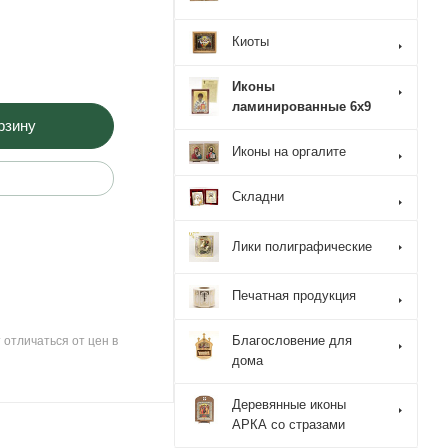
Киоты
Иконы
ламинированные 6x9
рзину
Иконы на оргалите
Складни
Лики полиграфические
Печатная продукция
Благословение для
 отличаться от цен в
дома
Деревянные иконы
АРКА со стразами