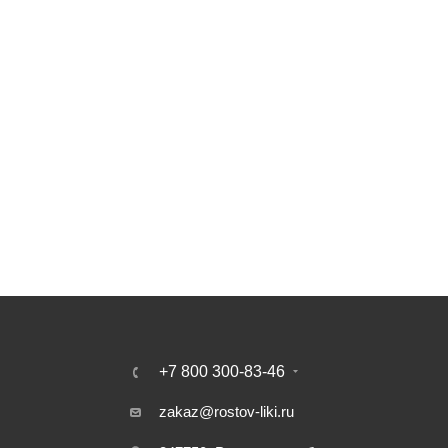
+7 800 300-83-46
zakaz@rostov-liki.ru