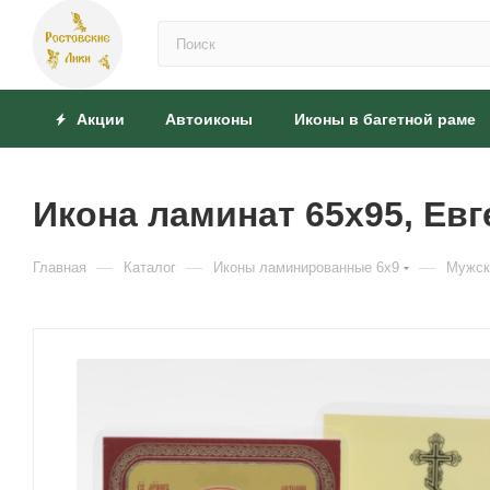
Акции
Автоиконы
Иконы в багетной раме
Икона ламинат 65x95, Ев
—
—
—
Главная
Каталог
Иконы ламинированные 6x9
Мужск