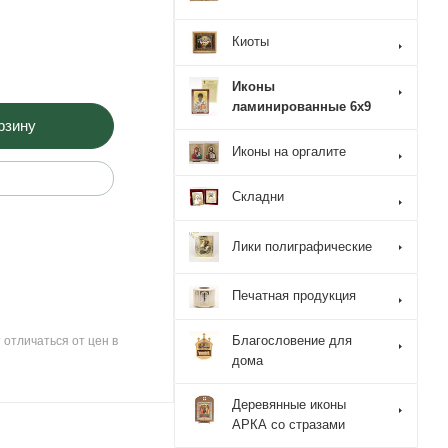
Киоты
Иконы
ламинированные 6x9
рзину
Иконы на оргалите
Складни
Лики полиграфические
Печатная продукция
Благословение для
 отличаться от цен в
дома
Деревянные иконы
АРКА со стразами