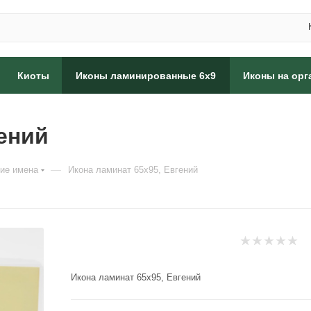
Киоты
Иконы ламинированные 6x9
Иконы на орг
гений
—
ие имена
Икона ламинат 65x95, Евгений
Икона ламинат 65x95, Евгений