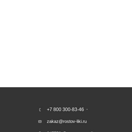
+7 800 300-83-46
zakaz@rostov-liki.ru