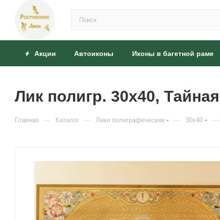
Акции
Автоиконы
Иконы в багетной раме
Лик полигр. 30х40, Тайная
—
—
—
—
Главная
Каталог
Лики полиграфические
30x40