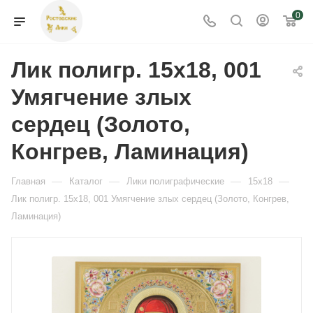
0
Лик полигр. 15х18, 001
Умягчение злых
сердец (Золото,
Конгрев, Ламинация)
—
—
—
—
Главная
Каталог
Лики полиграфические
15х18
Лик полигр. 15х18, 001 Умягчение злых сердец (Золото, Конгрев,
Ламинация)