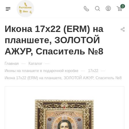
0
Икона 17x22 (ERM) на
планшете, ЗОЛОТОЙ
АЖУР, Спаситель №8
—
—
Главная
Каталог
—
—
Иконы на планшете в подарочной коробке
17х22
Икона 17x22 (ERM) на планшете, ЗОЛОТОЙ АЖУР, Спаситель №8