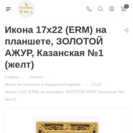
0
Икона 17x22 (ERM) на
планшете, ЗОЛОТОЙ
АЖУР, Казанская №1
(желт)
—
—
Главная
Каталог
—
—
Иконы на планшете в подарочной коробке
17х22
Икона 17x22 (ERM) на планшете, ЗОЛОТОЙ АЖУР, Казанская №1
(желт)