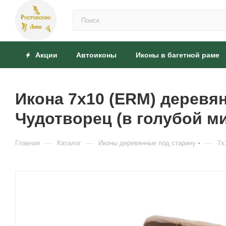
Акции
Автоиконы
Иконы в багетной раме
Икона 7х10 (ERM) деревя
Чудотворец (в голубой м
—
—
—
Главная
Каталог
Иконы деревянные под старину
7x