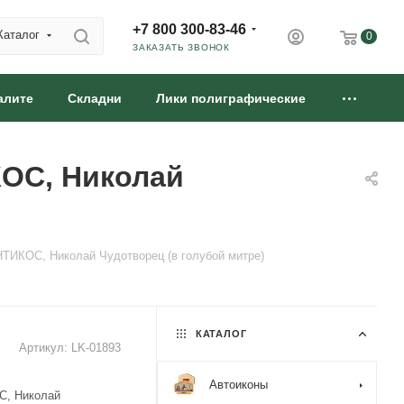
+7 800 300-83-46
Каталог
0
ЗАКАЗАТЬ ЗВОНОК
алите
Складни
Лики полиграфические
КОС, Николай
ТИКОС, Николай Чудотворец (в голубой митре)
КАТАЛОГ
Артикул:
LK-01893
Автоиконы
С, Николай