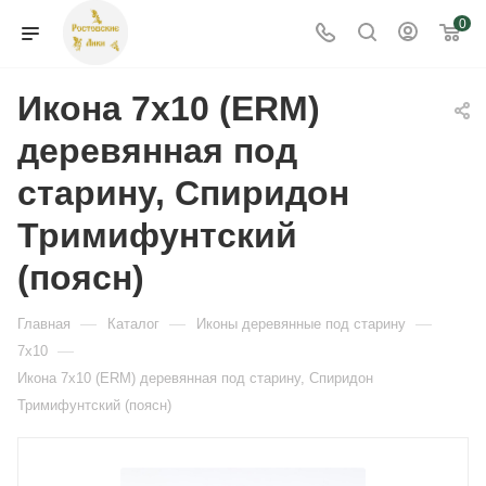
0
Икона 7х10 (ERM)
деревянная под
старину, Спиридон
Тримифунтский
(поясн)
—
—
—
Главная
Каталог
Иконы деревянные под старину
—
7x10
Икона 7х10 (ERM) деревянная под старину, Спиридон
Тримифунтский (поясн)