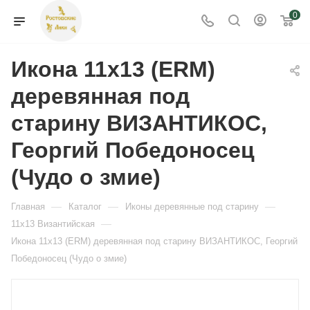
0
Икона 11х13 (ERM)
деревянная под
старину ВИЗАНТИКОС,
Георгий Победоносец
(Чудо о змие)
—
—
—
Главная
Каталог
Иконы деревянные под старину
—
11x13 Византийская
Икона 11х13 (ERM) деревянная под старину ВИЗАНТИКОС, Георгий
Победоносец (Чудо о змие)