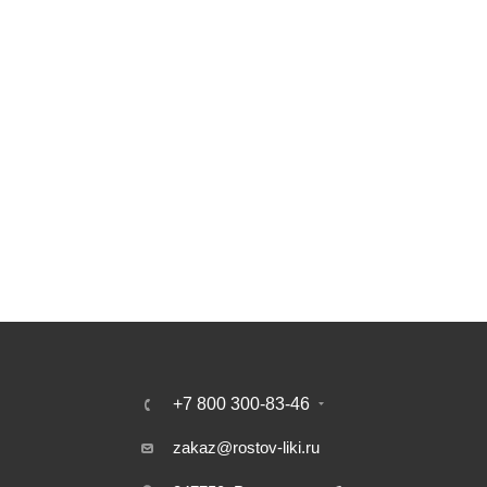
+7 800 300-83-46
zakaz@rostov-liki.ru