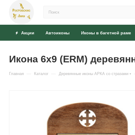
Акции
Автоиконы
Иконы в багетной раме
Икона 6x9 (ERM) деревян
—
—
Главная
Каталог
Деревянные иконы АРКА со стразами