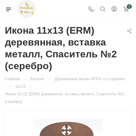
0
Икона 11x13 (ERM)
деревянная, вставка
металл, Спаситель №2
(серебро)
—
—
Главная
Каталог
Деревянные иконы АРКА со стразами
—
—
11x13
Икона 11x13 (ERM) деревянная, вставка металл, Спаситель №2
(серебро)