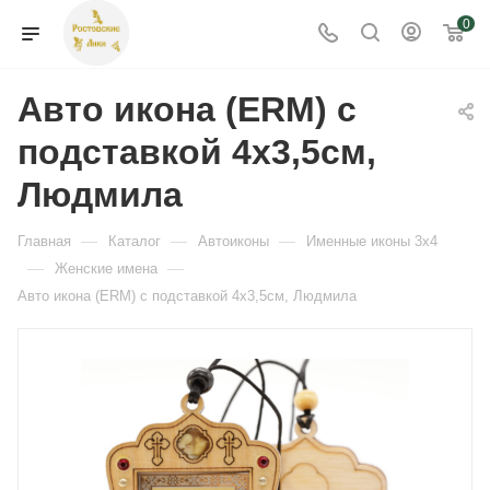
0
Авто икона (ERM) с
подставкой 4х3,5см,
Людмила
—
—
—
Главная
Каталог
Автоиконы
Именные иконы 3х4
—
—
Женские имена
Авто икона (ERM) с подставкой 4х3,5см, Людмила